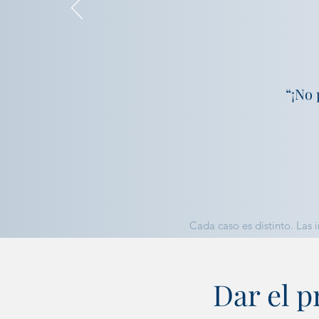
“¡No 
Cada caso es distinto. Las 
Dar el p