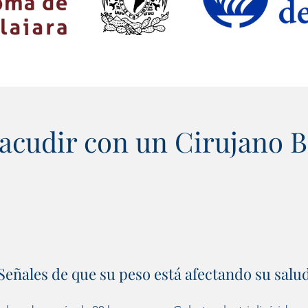
cudir con un Cirujano B
r con un cirujano bariatra cuando el exceso de peso comienz
Señales de que su peso está afectando su salu