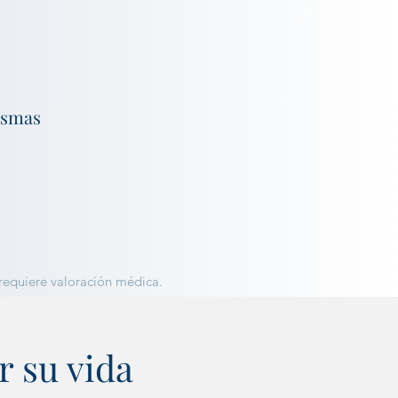
ismas
 requiere valoración médica.
r su vida