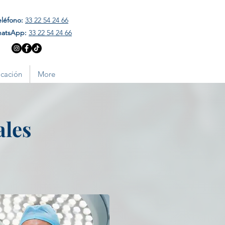
eléfono:
33 22 54 24 66
atsApp:
33 22 54 24 66
cación
More
ales