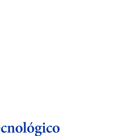
o Nacional de Occidente (IMSS) por
iplinario de la Obesidad
por la
oma de Guadalajara (UAG)
.
nfermedades Metabólicas
ery (ASMBS)
ic Surgeons (SAGES)
(IFSO)