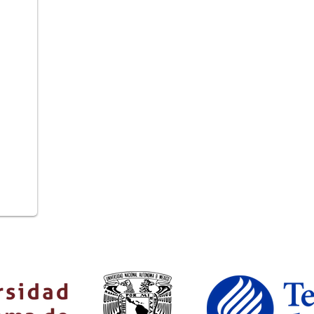
Especialidad en Cirugía General
en el Centro Médic
la Universidad de Guadalajara (UdeG)
Diplomado en Cirugía Bariátrica y Manejo Multidisc
UNAM
Médico Cirujano
Egresado de la
Universidad Autón
Miembro activo
de:
Asociación Mexicana de Cirugía General (AMCG)
Colegio Mexicano de Cirugía para la Obesidad y E
(CMCOEM)
American College of Surgeons (ACS)
American Society for Metabolic and Bariatric Surg
Society of American Gastrointestinal and Endoscop
International Federation for the Surgery of Obesity 