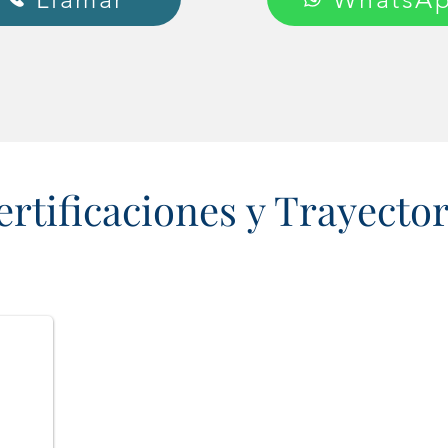
ertificaciones y Trayector
Doble certificación
en Cirugía General y Cirugía Bar
Cirugía General
Fellow
del American College of Surgeons (FACS)
Alta Especialidad en Cirugía Bariátrica
, Metabólica 
Tecnológico y de Estudios Superiores de Monterrey