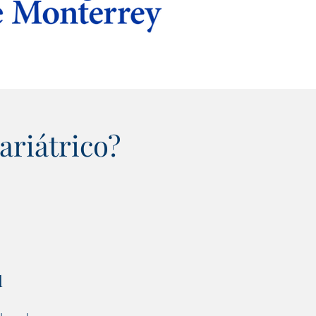
ariátrico?
a a afectar la salud y
d